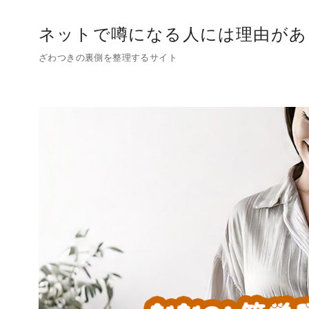
コ
ン
ネットで噂になる人には理由があ
テ
ざわつきの裏側を整理するサイト
ン
ツ
へ
移
動