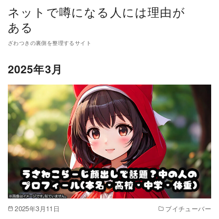
コ
ネットで噂になる人には理由が
ン
ある
テ
ざわつきの裏側を整理するサイト
ン
ツ
2025年3月
へ
移
動
2025年3月11日
ブイチューバー