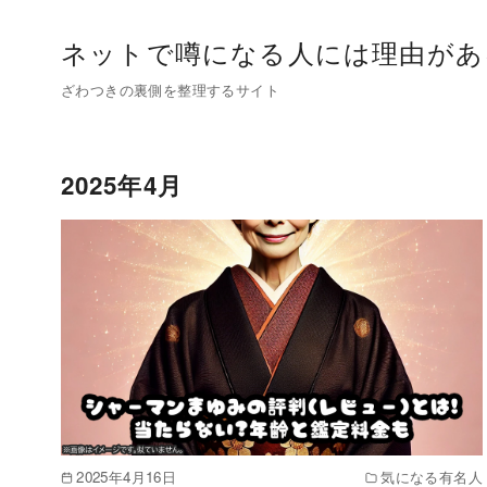
コ
ン
ネットで噂になる人には理由があ
テ
ざわつきの裏側を整理するサイト
ン
ツ
へ
2025年4月
移
動
2025年4月16日
気になる有名人